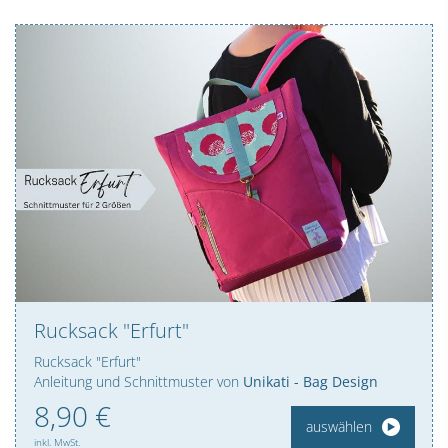
Rucksack "Erfurt"
Rucksack "Erfurt"
Anleitung und Schnittmuster von
Unikati - Bag Design
8,
90
€
auswählen
inkl. MwSt.