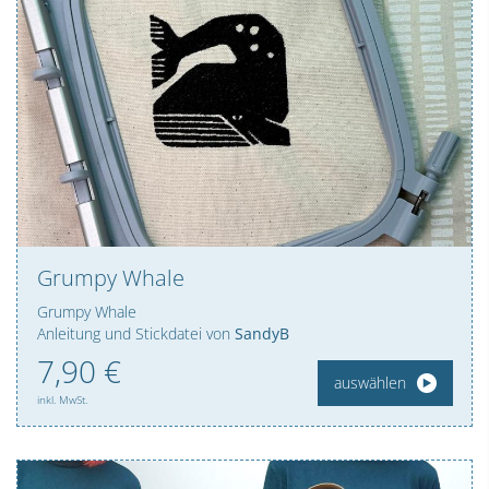
Grumpy Whale
Grumpy Whale
Anleitung und Stickdatei von
SandyB
7,
90
€
auswählen
inkl. MwSt.