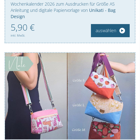
Wochenkalender 2026 zum Ausdrucken für Größe A5
Anleitung und digitale Papiervorlage von
Unikati - Bag
Design
5,
90
€
auswählen
inkl. MwSt.