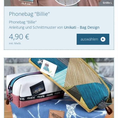
Phonebag "Billie"
Phonebag "Billie"
Anleitung und Schnittmuster von
Unikati - Bag Design
4,
90
€
auswählen
inkl. MwSt.