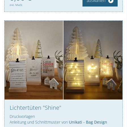
auswählen
inkl. MwSt.
Lichtertüten "Shine"
Druckvorlagen
Anleitung und Schnittmuster von
Unikati - Bag Design