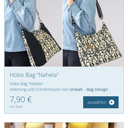
Hobo Bag "Nahela"
Hobo Bag "Nahela"
Anleitung und Schnittmuster von
Unikati - Bag Design
7,
90
€
auswählen
inkl. MwSt.