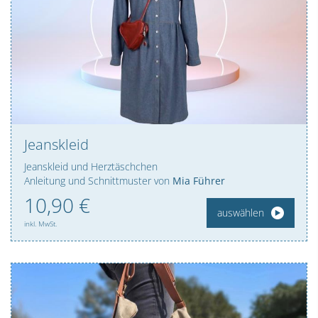
Jeanskleid
Jeanskleid und Herztäschchen
Anleitung und Schnittmuster von
Mia Führer
10,
90
€
auswählen
inkl. MwSt.