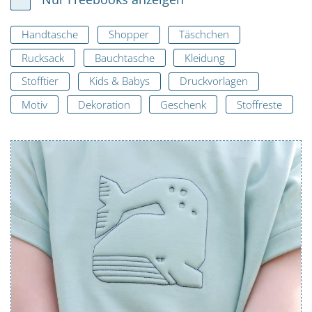
Handtasche
Shopper
Täschchen
Rucksack
Bauchtasche
Kleidung
Stofftier
Kids & Babys
Druckvorlagen
Motiv
Dekoration
Geschenk
Stoffreste