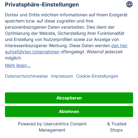
Anleitung und Schnittmuster von
Unikati - Bag Design
8,
90
€
auswählen
inkl. MwSt.
Clutch "Tilda"