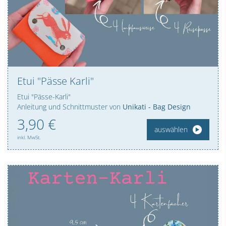
Etui "Pässe Karli"
Etui "Pässe-Karli"
Anleitung und Schnittmuster von
Unikati - Bag Design
3,
90
€
auswählen
inkl. MwSt.