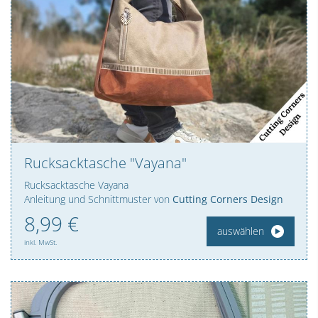
Rucksacktasche "Vayana"
Rucksacktasche Vayana
Anleitung und Schnittmuster von
Cutting Corners Design
8,
99
€
auswählen
inkl. MwSt.