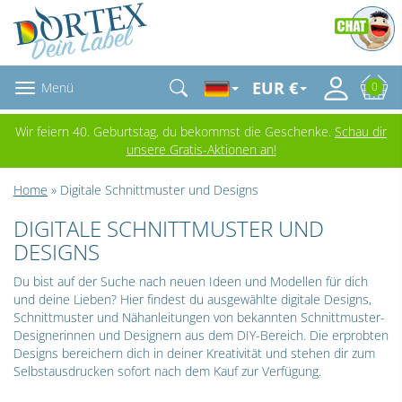
EUR €
Menü
0
Wir feiern 40. Geburtstag, du bekommst die Geschenke.
Schau dir
unsere Gratis-Aktionen an!
Home
» Digitale Schnittmuster und Designs
DIGITALE SCHNITTMUSTER UND
DESIGNS
Du bist auf der Suche nach neuen Ideen und Modellen für dich
und deine Lieben? Hier findest du ausgewählte digitale Designs,
Schnittmuster und Nähanleitungen von bekannten Schnittmuster-
Designerinnen und Designern aus dem DIY-Bereich. Die erprobten
Designs bereichern dich in deiner Kreativität und stehen dir zum
Selbstausdrucken sofort nach dem Kauf zur Verfügung.