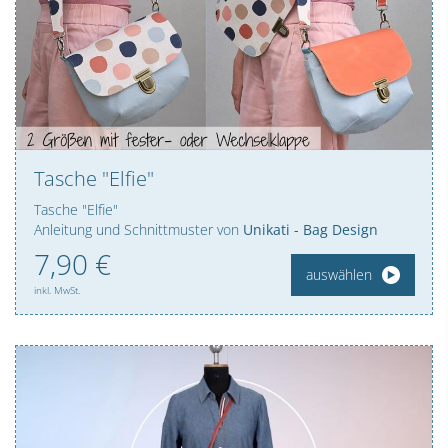
Tasche "Elfie"
Tasche "Elfie"
Anleitung und Schnittmuster von
Unikati - Bag Design
7,
90
€
auswählen
inkl. MwSt.