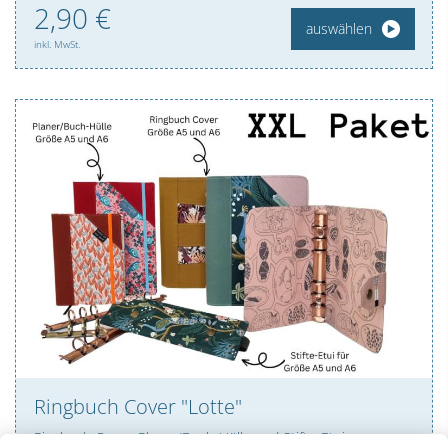
2,
90
€
auswählen
inkl. MwSt.
Ringbuch Cover "Lotte"
Ringbuch Cover, Planer/Buch-Hülle und Stifte-Etui