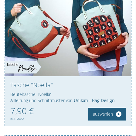
Tasche "Noella"
Beuteltasche "Noella"
Anleitung und Schnittmuster von
Unikati - Bag Design
7,
90
€
auswählen
inkl. MwSt.