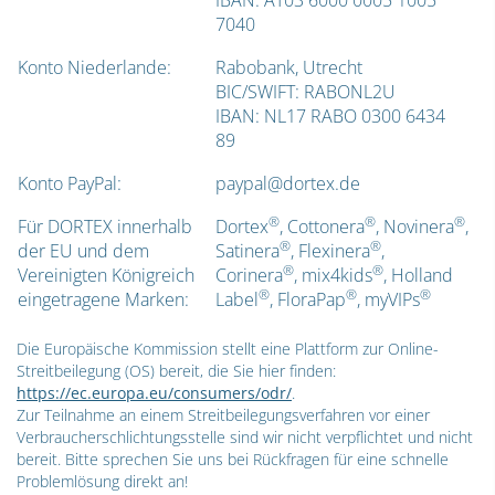
7040
Konto Niederlande:
Rabobank, Utrecht
BIC/SWIFT: RABONL2U
IBAN: NL17 RABO 0300 6434
89
Konto PayPal:
paypal@dortex.de
®
®
®
Für DORTEX innerhalb
Dortex
, Cottonera
, Novinera
,
®
®
der EU und dem
Satinera
, Flexinera
,
®
®
Vereinigten Königreich
Corinera
, mix4kids
, Holland
®
®
®
eingetragene Marken:
Label
, FloraPap
, myVIPs
Die Europäische Kommission stellt eine Plattform zur Online-
Streitbeilegung (OS) bereit, die Sie hier finden:
https://ec.europa.eu/consumers/odr/
.
Zur Teilnahme an einem Streitbeilegungsverfahren vor einer
Verbraucherschlichtungsstelle sind wir nicht verpflichtet und nicht
bereit. Bitte sprechen Sie uns bei Rückfragen für eine schnelle
Problemlösung direkt an!