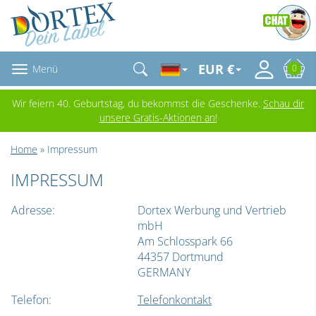
EUR €
Menü
0
Wir feiern 40. Geburtstag, du bekommst die Geschenke.
Schau dir
unsere Gratis-Aktionen an!
Home
» Impressum
IMPRESSUM
Adresse:
Dortex Werbung und Vertrieb
mbH
Am Schlosspark 66
44357 Dortmund
GERMANY
Telefon:
Telefonkontakt