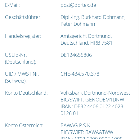
E-Mail:
post@dortex.de
Geschäftsführer:
Dipl.-Ing. Burkhard Dohmann,
Peter Dohmann
Handelsregister:
Amtsgericht Dortmund,
Deutschland, HRB 7581
USt.Id-Nr.
DE124655806
(Deutschland):
UID / MWST Nr.
CHE-434.570.378
(Schweiz):
Konto Deutschland:
Volksbank Dortmund-Nordwest
BIC/SWIFT: GENODEM1DNW
IBAN: DE32 4406 0122 4023
0126 01
Konto Österreich:
BAWAG P.S.K
BIC/SWIFT: BAWAATWW
IBAN: AT03 6000 0005 1005