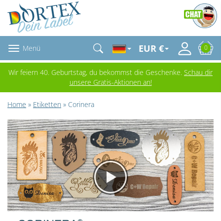
EUR €
Menü
0
Wir feiern 40. Geburtstag, du bekommst die Geschenke.
Schau dir
unsere Gratis-Aktionen an!
Home
»
Etiketten
» Corinera