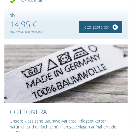
TOP Qualität
ab
14,95 €
Jetzt gestalten
inkl. MwSt., zzgl. Versand
COTTONERA
Unsere klassische Baumwollvariante:
Pflegeetiketten
natürlich und einfach schön. Umgeschlagen aufnähen oder