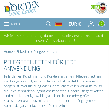
EUR €
Menü
0
Wir feiern 40. Geburtstag, du bekommst die Geschenke.
Schau dir
unsere Gratis-Aktionen an!
Home
»
Etiketten
» Pflegeetiketten
PFLEGEETIKETTEN FÜR JEDE
ANWENDUNG
Teile deinen Kundinnen und Kunden mit einem Pflegeetikett am
Kleidungsstück mit, woraus dein Produkt besteht und wie es zu
pflegen ist. Wer Kleidung oder Gebrauchstextilien verkauft, muss
die Textilkennzeichnungspflicht beachten. Unsere Pflegeetiketten
sind hier die richtige Wahl. Egal, ob du kleine oder große
Stückzahlen brauchst, mit unseren normierten Pflegesymbolen
kannst du ganz einfach diese Pflicht erfüllen.