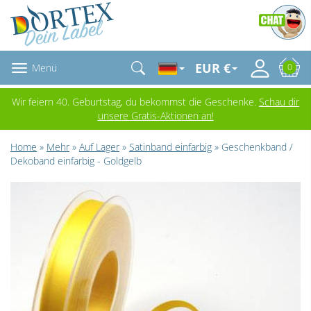
EUR €
Menü
0
Wir feiern 40. Geburtstag, du bekommst die Geschenke.
Schau dir
unsere Gratis-Aktionen an!
Home
»
Mehr
»
Auf Lager
»
Satinband einfarbig
» Geschenkband /
Dekoband einfarbig - Goldgelb